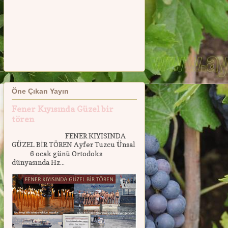
Öne Çıkan Yayın
Fener Kıyısında Güzel bir
tören
FENER KIYISINDA
GÜZEL BİR TÖREN Ayfer Tuzcu Ünsal
6 ocak günü Ortodoks
dünyasında Hz...