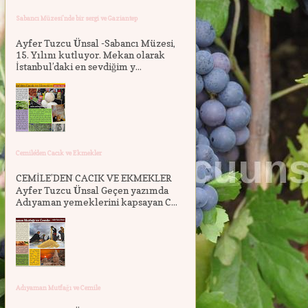
Sabancı Müzesi'nde bir sergi ve Gaziantep
Ayfer Tuzcu Ünsal -Sabancı Müzesi,
15. Yılını kutluyor. Mekan olarak
İstanbul’daki en sevdiğim y...
Cemile'den Cacık ve Ekmekler
CEMİLE’DEN CACIK VE EKMEKLER
Ayfer Tuzcu Ünsal Geçen yazımda
Adıyaman yemeklerini kapsayan C...
Adıyaman Mutfağı ve Cemile