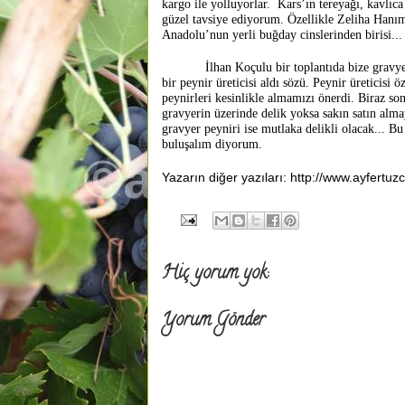
kargo ile yolluyorlar. Kars’ın tereyağı, kavlıc
güzel tavsiye ediyorum. Özellikle Zeliha Hanım
Anadolu’nun yerli buğday cinslerinden birisi...
İlhan Koçulu bir toplantıda bize gravyer pe
bir peynir üreticisi aldı sözü. Peynir üreticisi 
peynirleri kesinlikle almamızı önerdi. Biraz s
gravyerin üzerinde delik yoksa sakın satın alma
gravyer peyniri ise mutlaka delikli olacak... Bu
buluşalım diyorum.
Yazarın diğer yazıları: http://www.ayfertu
Hiç yorum yok:
Yorum Gönder