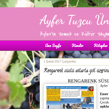
Ayfer Tuzcu Ün
Ayfer'in Yemek ve Kültür Yaşa
Ana Sayfa
Kimdir
Kitaplar
1 Şubat 2017 Çarşamba
Rengarenk süslü atlarla göl üzeri
RENGARENK SÜS
Ayfer
Çelti
Enser
yapıla
Çocukk
aşıkl