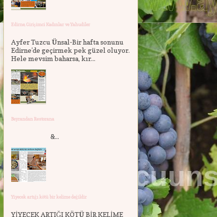
Edirne, Girişimci Kadınlar ve Yahudiler
Ayfer Tuzcu Ünsal-Bir hafta sonunu
Edirne’de geçirmek pek güzel oluyor.
Hele mevsim baharsa, kır...
Beyrandan Restorana
&...
Yiyecek artığı kötü bir kelime değildir
YİYECEK ARTIĞI KÖTÜ BİR KELİME