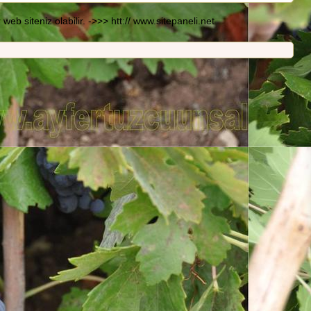
b siteniz olabilir. ->>> htt:// www.sitepaneli.net