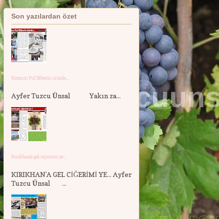
Son yazılardan özet
Kırmızı Pul Biberin izinde...
Ayfer Tuzcu Ünsal Yakın za...
Kırıkhan'a gel, ciğerimi ye...
KIRIKHAN’A GEL CİĞERİMİ YE... Ayfer
Tuzcu Ünsal ...