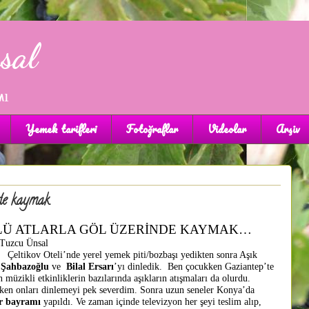
sal
mı
Yemek tarifleri
Fotoğraflar
Videolar
Arşiv
nde kaymak
LÜ ATLARLA GÖL ÜZERİNDE KAYMAK…
 Tuzcu
Ünsal
kov Oteli’nde yerel yemek piti/bozbaşı yedikten sonra Aşık
 Şahbazoğlu
ve
Bilal Ersarı
’yı dinledik. Ben çocukken Gaziantep’te
n müzikli etkinliklerin bazılarında aşıkların atışmaları da olurdu.
en onları dinlemeyi pek severdim. Sonra uzun seneler Konya’da
ar bayramı
yapıldı. Ve zaman içinde televizyon her şeyi teslim alıp,