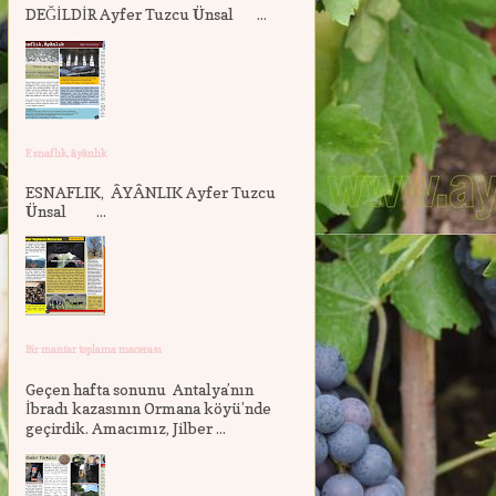
DEĞİLDİR Ayfer Tuzcu Ünsal ...
Esnaflık, âyânlık
ESNAFLIK, ÂYÂNLIK Ayfer Tuzcu
Ünsal ...
Bir mantar toplama macerası
Geçen hafta sonunu Antalya’nın
İbradı kazasının Ormana köyü’nde
geçirdik. Amacımız, Jilber ...