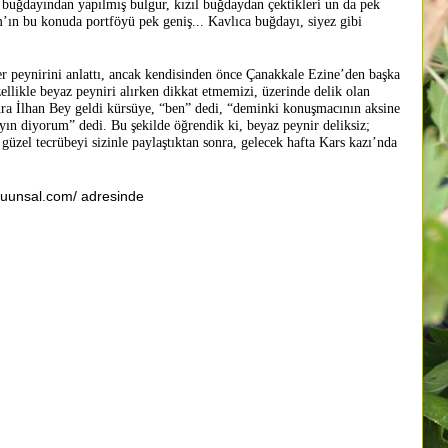
a buğdayından yapılmış bulgur, kızıl buğdaydan çektikleri un da pek
’ın bu konuda portföyü pek geniş... Kavlıca buğdayı, siyez gibi
ynirini anlattı, ancak kendisinden önce Çanakkale Ezine’den başka
özellikle beyaz peyniri alırken dikkat etmemizi, üzerinde delik olan
onra İlhan Bey geldi kürsüye, “ben” dedi, “deminki konuşmacının aksine
yın diyorum” dedi. Bu şekilde öğrendik ki, beyaz peynir deliksiz;
 güzel tecrübeyi sizinle paylaştıktan sonra, gelecek hafta Kars kazı’nda
zcuunsal.com/ adresinde