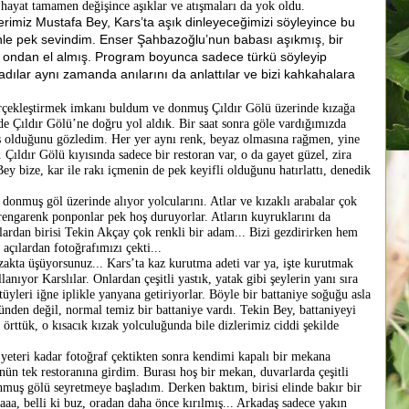
 hayat tamamen değişince aşıklar ve atışmaları da yok oldu.
rimiz Mustafa Bey, Kars’ta aşık dinleyeceğimizi söyleyince bu
le pek sevindim. Enser Şahbazoğlu’nun babası aşıkmış, bir
 ondan el almış. Program boyunca sadece türkü söyleyip
adılar aynı zamanda anılarını da anlattılar ve bizi kahkahalara
leştirmek imkanı buldum ve donmuş Çıldır Gölü üzerinde kızağa
e Çıldır Gölü’ne doğru yol aldık. Bir saat sonra göle vardığımızda
iş olduğunu gözledim. Her yer aynı renk, beyaz olmasına rağmen, yine
Çıldır Gölü kıyısında sadece bir restoran var, o da gayet güzel, zira
Bey bize, kar ile rakı içmenin de pek keyifli olduğunu hatırlattı, denedik
muş göl üzerinde alıyor yolcularını. Atlar ve kızaklı arabalar çok
rengarenk ponponlar pek hoş duruyorlar. Atların kuyruklarını da
nlardan birisi Tekin Akçay çok renkli bir adam... Bizi gezdirirken hem
k açılardan fotoğrafımızı çekti...
a üşüyorsunuz... Kars’ta kaz kurutma adeti var ya, işte kurutmak
lanıyor Karslılar. Onlardan çeşitli yastık, yatak gibi şeylerin yanı sıra
üyleri iğne iplikle yanyana getiriyorlar. Böyle bir battaniye soğuğu asla
nden değil, normal temiz bir battaniye vardı. Tekin Bey, battaniyeyi
i örttük, o kısacık kızak yolculuğunda bile dizlerimiz ciddi şekilde
eri kadar fotoğraf çektikten sonra kendimi kapalı bir mekana
ün tek restoranına girdim. Burası hoş bir mekan, duvarlarda çeşitli
onmuş gölü seyretmeye başladım. Derken baktım, birisi elinde bakır bir
aa, belli ki buz, oradan daha önce kırılmış... Arkadaş sadece yakın