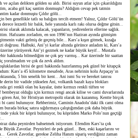
 ve açılan delikten gölden su aldı. Birisi suyun atlar için çıkarıldığını
ttim, acaba göl kaç santim donmuştu? Aldığım cevap pek tatmin
santim kadar donmuştu Çıldır gölü...
en genellikle tatlı su balığını tercih etmem! Yalnız, Çıldır Gölü’ün
 derece lezzetli bir balık, hele yanında karlı rakı olursa değme gitsin...
risi olarak aklımda kalacak, yapanların, yedirenlerin ellerine sağlık.
. Hafızamı zorladım, en son 1996’nın Haziran ayında gitmişim
itmenin vakti gelmiş de geçmiş bile... Kars’a kışın gitmek, kızağa
 doğrusu. Halbuki, Ani’yi karlar altında görünce anladım ki, Kars’a
r üzerine yürüyerek Ani’yi gezmek ne kadar büyük keyif... Mustafa
ehir hakkında bilmediğim ne çok şey varmış... Kar üzerinde bir saattan
hiç yorulmadım ve çok da zevk aldım.
lardan birisi de gezi hakkında hazırlanmış pek güzel bir kitapçık
kudum: Kars’a 45 kilometre mesafede, Aras nehrinin kolu Arpaçay’ın
oktasında, 5 bin senelik bir kent... Ani ismi Su ve bereket tanrısı
 derin bir vadide yükselen Ani, volkanik bazalt kaya blokları
nda gri renkli olan bu kayalar, üstte kırmızı renkli tüften ve
af bembeyaz olduğu için kırmızı rengi ancak kilise ve cami duvarlarında
m gören Ani, bir Hristiyan metropolü olarak ün kazanmış. Kentte birçok
mli bi cami bulunuyor. Rehberimiz, Caminin Anadolu’daki ilk cami olma
enim burada birkaç satıra sığdırmaya çalıştığımdan çok daha büyük.
rinde yıkık bir köprü bulunuyor, bu köprüden Marko Polo’nun geçtiği
...
az daha peynirden bahsetmek istiyorum. Efendim Kars’ta çok
de Büyük Zavotlar. Peynirleri de pek güzel... Ben, eski kaşarlarını ve
im... Gerek Zavotlar, gerekse Zeliha Hanım sipariş verdiğiniz zaman