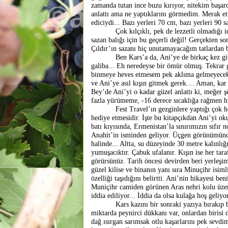
zamanda tutan ince buzu kırıyor, nitekim başardı
anlattı ama ne yaptıklarını görmedim. Merak e
ediciydi... Bazı yerleri 70 cm, bazı yerleri 90 
Çok kılçıklı, pek de lezzetli olmadığı için b
sazan balığı için bu geçerli değil! Gerçekten son
Çıldır’ın sazanı hiç unutamayacağım tatlardan bi
Ben Kars’a da, Ani’ye de birkaç kez gittim
galiba... Eh neredeyse bir ömür olmuş. Tekrar g
binmeye heves etmesem pek aklıma gelmeyecekti
ve Ani’ye asıl kışın gitmek gerek.... Aman, ka
Bey’de Ani’yi o kadar güzel anlattı ki, meğer ş
fazla yürümeme, -16 derece sıcaklığa rağmen 
Fest Travel’ın gezginlere yaptığı çok hoşluk
hediye etmesidir. İşte bu kitapçıkdan Ani’yi o
batı kıyısında, Ermenistan’la sınırımızın sıfır n
Anahit’in isminden geliyor. Üçgen görünümünde
halinde... Altta, su düzeyinde 30 metre kalınlığı
yumuşacıktır. Çabuk ufalanır. Kışın ise her tar
görürsünüz. Tarih öncesi devirden beri yerleşi
güzel kilise ve binanın yanı sıra Minuçihr isi
özelliği taşıdığını belirtti. Ani’nin hikayesi b
Muniçihr camiden görünen Aras nehri kolu üze
iddia ediliyor... İddia da olsa kulağa hoş geliyor
Kars kazını bir sonraki yazıya bırakıp bir
miktarda peynirci dükkanı var, onlardan birisi 
dağ ısırgan sarımsak otlu kaşarlarını pek sevd