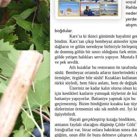
sosyal
Rehbe
neden
yerde
atışm
boğdular.
Kars’ta ki ikinci günümde hayalimi gerçek
bindim. Kars’tan çıkıp bembeyaz atmosfer içind
dağların ve gölün neredeyse birbiriyle birleşm
de donmuş gölün bir sınırı olduğunu fark ettim. 
gölde yetişen balıkları servis yapıyor. Mustafa 
ve pek sevdik.
Atlı kızaklar bu restoranın ön tarafında don
süslü. Bembeyaz ortamda atların üzerlerindeki 
örmüşler, örgüler bile süslü! Kızakları kullana
türkü söyledi, hem fıkra anlattı, hem de değişi
Üzeriniz ne kadar kalın olursa olsun kızakt
için kestikleri kazların yumuşak tüylerini de kul
battaniye yapıyorlar. Battaniye yapmak için bu t
geçirmezmiş. Bizim bindiğimiz kızakta kaz tüyü
dizlerimize örtmemizi sıkı sık tenbih etti. İyi k
üşüyebilirdi.
Hayali gerçekleştirip kızağa bindikten, yet
atmanın faydalı olacağını düşünüp Çıldır Gölü’n
fotoğraflar var, biraz onlara baktıktan sonra d
güğüm, onun dibi ile buzu delmeye çalışıyor. Aa