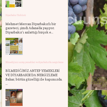
Diyarbakır Türküsü
Mehmet Mercan Diyarbakırlı bir
gazeteci, şimdi Adana’da yaşıyor.
Diyarbakır’ı anlattığı birçok e...
Bilmediğiniz antep yemekleri ve diyarbakır'da nergizleme
BİLMEDİĞİNİZ ANTEP YEMEKLERİ
VE DİYARBAKIR’DA NERGİZLEME
Bahar, bütün güzelliği ile kapımızda.
...