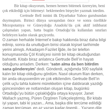
Bir kitap okuyorum, hemen hemen bitirmek üzereyim, beni
çok etkilediği için bitirmeyi
beklemeden birşeyler yazmak istedim.
Gertrude Bell ismini ilk Diyarbakır Yahoo gurubundan
duymuştum. Birinci dünya savaşından önce ve sonra özellikle
Mezopotamya ve Güneydoğu Anadolu’da çok aktif istihbarat
çalışmaları yapan, hatta bugün Ortadoğu’da kullanılan sınırları
belirleyen kadın olarak geçiyordu.
O zaman herhalde İnternet’e bakıp hakkında biraz daha bilgi
edinip, sonra da unuttuğum birisi olarak kişisel tarihimde
yerini almıştı. Arkadaşım Fazilet İğde, ile bir telefon
konuşmasında Çöl Kraliçesi isimli bir kitap okuduğundan
bahsetti. Kitabı biraz anlatınca Gertrude Bell’in hayatı
olduğunu anladım. Derken: “
satın alma da ben bitirdim
sana göndereyim
” dedi. Gönderdi, açtığımda 500 sayfalık
kalın bir kitap olduğunu gördüm. Nasıl okurum filan derken,
bir anda okuyuverdim ve çok etkilendim. Gertrude Bell’in
çelik uçlu tahta kalemi mürekkebin içine daldırarak yazdığı
güncesinden ve notlarından oluşan kitap, bugünkü
Ortadoğu’yu bütün çıplaklığığla ortaya koyuyor. Janet
Wallach yazmış, Püren Özgören Türkçeleştirmiş. Bir kitabı
iyi yapan, tabi ki yazarı... Ama, başka dile tercüme edildiği
zaman tercüman, en az yazarı kadar önemli... Yazarın dile