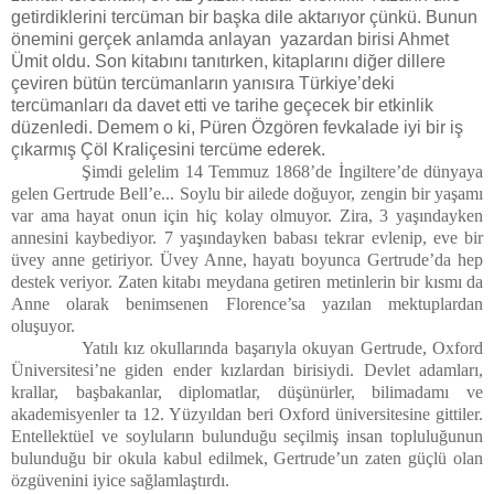
getirdiklerini tercüman bir başka dile aktarıyor çünkü. Bunun
önemini gerçek anlamda anlayan yazardan birisi Ahmet
Ümit oldu. Son kitabını tanıtırken, kitaplarını diğer dillere
çeviren bütün tercümanların yanısıra Türkiye’deki
tercümanları da davet etti ve tarihe geçecek bir etkinlik
düzenledi. Demem o ki, Püren Özgören fevkalade iyi bir iş
çıkarmış Çöl Kraliçesini tercüme ederek.
Şimdi gelelim 14 Temmuz 1868’de İngiltere’de dünyaya
gelen Gertrude Bell’e... Soylu bir ailede doğuyor, zengin bir yaşamı
var ama hayat onun için hiç kolay olmuyor. Zira, 3 yaşındayken
annesini kaybediyor. 7 yaşındayken babası tekrar evlenip, eve bir
üvey anne getiriyor. Üvey Anne, hayatı boyunca Gertrude’da hep
destek veriyor. Zaten kitabı meydana getiren metinlerin bir kısmı da
Anne olarak benimsenen Florence’sa yazılan mektuplardan
oluşuyor.
Yatılı kız okullarında başarıyla okuyan Gertrude, Oxford
Üniversitesi’ne giden ender kızlardan birisiydi. Devlet adamları,
krallar, başbakanlar, diplomatlar, düşünürler, bilimadamı ve
akademisyenler ta 12. Yüzyıldan beri Oxford üniversitesine gittiler.
Entellektüel ve soyluların bulunduğu seçilmiş insan topluluğunun
bulunduğu bir okula kabul edilmek, Gertrude’un zaten güçlü olan
özgüvenini iyice sağlamlaştırdı.