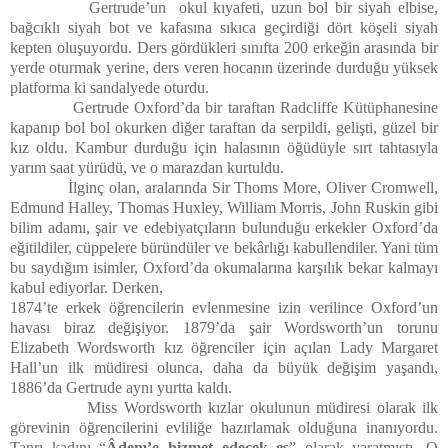
Gertrude’un okul kıyafeti, uzun bol bir siyah elbise,
bağcıklı siyah bot ve kafasına sıkıca geçirdiği dört köşeli siyah
kepten oluşuyordu. Ders gördükleri sınıfta 200 erkeğin arasında bir
yerde oturmak yerine, ders veren hocanın üzerinde durduğu yüksek
platforma ki sandalyede oturdu.
Gertrude Oxford’da bir taraftan Radcliffe Kütüphanesine
kapanıp bol bol okurken diğer taraftan da serpildi, gelişti, güzel bir
kız oldu. Kambur durduğu için halasının öğüdüyle sırt tahtasıyla
yarım saat yürüdü, ve o marazdan kurtuldu.
İlginç olan, aralarında Sir Thoms More, Oliver Cromwell,
Edmund Halley, Thomas Huxley, William Morris, John Ruskin gibi
bilim adamı, şair ve edebiyatçıların bulunduğu erkekler Oxford’da
eğitildiler, cüppelere büründüler ve bekârlığı kabullendiler. Yani tüm
bu saydığım isimler, Oxford’da okumalarına karşılık bekar kalmayı
kabul ediyorlar. Derken,
1874’te erkek öğrencilerin evlenmesine izin verilince Oxford’un
havası biraz değişiyor. 1879’da şair Wordsworth’un torunu
Elizabeth Wordsworth kız öğrenciler için açılan Lady Margaret
Hall’un ilk müdiresi olunca, daha da büyük değişim yaşandı,
1886’da Gertrude aynı yurtta kaldı.
Miss Wordsworth kızlar okulunun müdiresi olarak ilk
görevinin öğrencilerini evliliğe hazırlamak olduğuna inanıyordu.
Tanrı kadını “
Âdem’e hizmet edecek eş
” olarak yaratmıştı. O