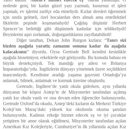
nedenle genç bir kadın güzel yazı yazmalı, kusursuz el işleri
yapmalı, ev işlerini zarifçe eda etmeliydi. Kızlar dersleri öğrenmek
için sınıfa gelmeli, özel hocalardan ders almalı ama entellektüel
fikirlerin peşinde koşmamalıydı! Çağdaş düşünür Herbert
Spencer’ın belirttiği gibi düşünmek kadınlar için tehlikeliydi!
Beyinlerini aşırı zorlamak, doğurganlıklarını zayıflatabilirdi!
Diğer taraftan, Dekan John Burgon kızlara: “
Tanrı sizi
bizden aşağıda yarattı; zamanın sonuna kadar da aşağıda
kalacaksınız
” diyordu. Oysa Gertrude Bell kendini kesinlikle
aşağıda hissetmiyor, erkeklerle eşit görüyordu. Bu konuda babası en
büyük destekçisiydi. Tek inandığı şey ailesi ve Britanya
İmparatorluğu’ydu. İngilizlerin dünyayı yönetmek üzere seçildikleri
inancındaydı. Kendisine aradığı yaşama gayesini Ortadoğu’yu
anlamak, bilmek, anlatmak ve kurmak üzerine oluşturdu.
Gertrude, İngiltere’de yatılı okula giderken, aynı yıllarda
dünyanın bir köşesi Antep’te de Misyonerler tarafından açılmış
yatılı kız okulu vardı ve ona devam eden öğrenciler bulunuyordu.
Gertrude Oxford’da okudu, Antep’deki kızların da Merkezi Türkiye
Koleji’nin Maraş’daki yüksek kız okulunda okuma şansları
bulunuyordu. Kadının erkeğe hizmet edecek eş ve iyi çocuklar
yetiştiren bir anne olarak eğitilmesi, Misyonerler tarafından açılan
Amerikan Kız Kolejleriyle, Cumhuriyet’in ilk yıllarında açılan Kız