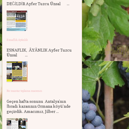
DEĞİLDİR Ayfer Tuzcu Ünsal ...
Esnaflık, âyânlık
ESNAFLIK, ÂYÂNLIK Ayfer Tuzcu
Ünsal ...
Bir mantar toplama macerası
Geçen hafta sonunu Antalya’nın
İbradı kazasının Ormana köyü’nde
geçirdik. Amacımız, Jilber ...