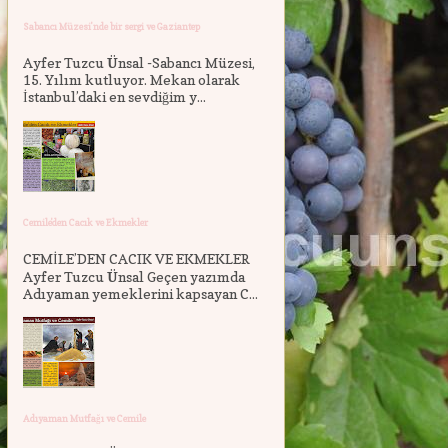
Sabancı Müzesi'nde bir sergi ve Gaziantep
Ayfer Tuzcu Ünsal -Sabancı Müzesi,
15. Yılını kutluyor. Mekan olarak
İstanbul’daki en sevdiğim y...
Cemile'den Cacık ve Ekmekler
CEMİLE’DEN CACIK VE EKMEKLER
Ayfer Tuzcu Ünsal Geçen yazımda
Adıyaman yemeklerini kapsayan C...
Adıyaman Mutfağı ve Cemile