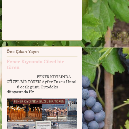
Öne Çıkan Yayın
Fener Kıyısında Güzel bir
tören
FENER KIYISINDA
GÜZEL BİR TÖREN Ayfer Tuzcu Ünsal
6 ocak günü Ortodoks
dünyasında Hz...