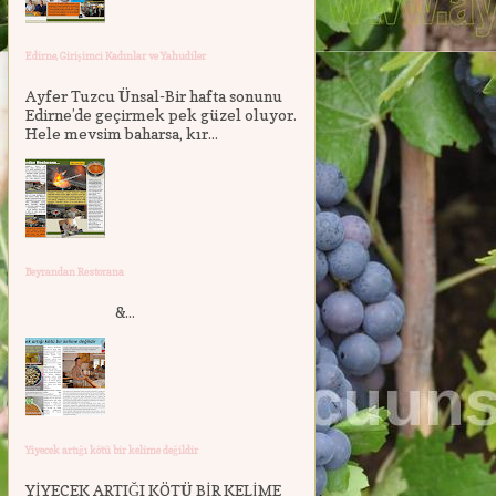
Edirne, Girişimci Kadınlar ve Yahudiler
Ayfer Tuzcu Ünsal-Bir hafta sonunu
Edirne’de geçirmek pek güzel oluyor.
Hele mevsim baharsa, kır...
Beyrandan Restorana
&...
Yiyecek artığı kötü bir kelime değildir
YİYECEK ARTIĞI KÖTÜ BİR KELİME