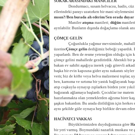
SOKAK ARASINDAKİ MANİCİLER
Dondurmacı, susam helvacısı, hadis, cüz satanla
ellerindeki parayı uzatırken bir mani söylemesini 
mısın?/Ben burada ah ederim/Sen orada duyar
Maniler
atışma
manileri;
düğün
maniler
ayrılabilir. Bunların dışında doğaçlama olarak an
ÇÖMÇE GELİN
Çoğunlukla yağmur mevsiminde, mahallenin kız
üzerine
Çömçe gelin
dediğimiz bebeği yapardık. Bu
yaparlardı. Ben de resme yeteneğim olduğu için kı
çömçe gelini mahallede gezdirirdik. Ahenkli bir ş
bakan ev sahibi aşağıya inerek yağı görevli arka
başka bir evin kapısına gider aynı nakaratı söyler 
verir, biz de köfte veya helva malzemesi toplar, 
ben, karnıma ve sırtıma bir yastık bağlayarak başı
atıp coşkuyla oynayıp zıplarken birden yere yıkıl
bağırarak ağlamaya başlardı. Çocuklar ise matem 
hazırlanmakta olan yemeklerden ağzıma birer kaşık
şaşkın bakardım. Bu arada dirildiğim için herkes s
aynı şekilde güle oynaya hep birlikte devam eder
HACİVATCI VAKKAS
Büyüklerimizden duyduğumuza göre
Ha
bir yeri varmış. Boynundaki nazarlık muskası ve ç