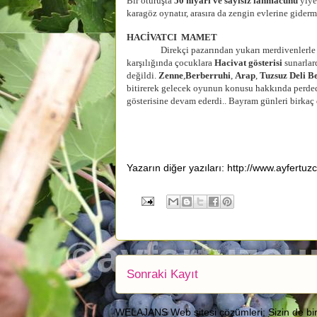
Bir oturuşta
50 hıyarı ve sayısız lahmacunu
yiye
karagöz oynatır, arasıra da zengin evlerine giderm
HACİVATCI MAMET
Direkçi pazarından yukarı merdivenlerle çıkıl
karşılığında çocuklara
Hacivat gösterisi
sunarlar
değildi.
Zenne
,
Berberruhi
,
Arap
,
Tuzsuz Deli B
bitirerek gelecek oyunun konusu hakkında perdede 
gösterisine devam ederdi.. Bayram günleri birkaç 
Yazarın diğer yazıları: http://www.ayfertuz
Sonraki Kayıt
WELAJANS Web sitesi çözümleri; Sizin de bir we