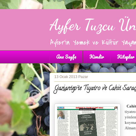
Ayfer Tuzcu Ün
Ayfer'in Yemek ve Kültür Yaşa
Ana Sayfa
Kimdir
Kitaplar
13 Ocak 2013 Pazar
Gaziantep'te Tiyatro ve Cahit Saraç
Cahit
tiyatr
yönlen
koymak
Almany