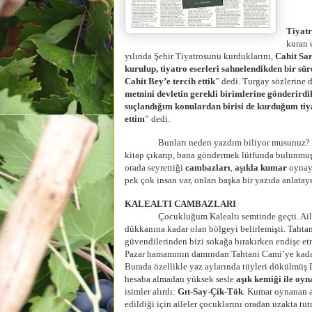
Cahit
Tiyat
kuran 
yılında Şehir Tiyatrosunu kurduklarını,
Cahit Sa
kurulup, tiyatro eserleri sahnelendikden bir sür
Cahit Bey’e tercih ettik
” dedi. Turgay sözlerine 
metnini devletin gerekli birimlerine gönderirdi
suçlandığım konulardan birisi de kurduğum tiyat
ettim
” dedi.
Bunları neden yazdım biliyor musunuz? Ca
kitap çıkarıp, bana göndermek lütfunda bulunmuş
orada seyrettiği
cambazları
,
aşıkla kumar
oynaya
pek çok insan var, onları başka bir yazıda anlatay
KALEALTI CAMBAZLARI
Çocukluğum Kalealtı semtinde geçti. Ailem
dükkanına kadar olan bölgeyi belirlemişti. Taht
güvendilerinden bizi sokağa bırakırken endişe et
Pazar hamamının damından Tahtani Cami’ye kadar 
Burada özellikle yaz aylarında tüyleri dökülmüş D
hesaba almadan yüksek sesle
aşık kemiği ile oy
isimler alırdı:
Gıt-Say-Çik-Tök
. Kumar oynanan aş
edildiği için aileler çocuklarını oradan uzakta tut