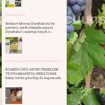
Diyarbakır Türküsü
Mehmet Mercan Diyarbakırlı bir
gazeteci, şimdi Adana’da yaşıyor.
Diyarbakır’ı anlattığı birçok e...
Bilmediğiniz antep yemekleri ve diyarbakır'da nergizleme
BİLMEDİĞİNİZ ANTEP YEMEKLERİ
VE DİYARBAKIR’DA NERGİZLEME
Bahar, bütün güzelliği ile kapımızda.
...