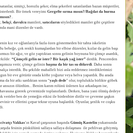
r, simitçi, horozlu şeker, elma şekerleri satanlardan bazan müşteriler,
isterlerdi. Bir örnek vereyim
: Gergefte sırma mısın?/Bağdat da hurma
 mısın?
..
i;
bekçi
,
davulcu
manileri,
satıcıların
söyledikleri maniler gibi çeşitlere
ında mani dizenler de vardı.
 ve oğlanlarıyla fazla özen göstermeden bir tahta iskeletin
 bebeğe, çok renkli kumaşlardan bir elbise düzenler, kızlar da gelin başı
rmızı bir ağız, ve göz yaptıktan sonra gelinin boynuna bir çömçe asardık,
ekilde:
“Çömçeli gelin ne ister? Bir kaşık yağ ister”
derdik. Pencereden
daşımıza verir; çömçe gelinin
başına da bir tas su dökerdi
. Daha sonra
salça isterdik. Bu şekilde mahalleli bizi asla reddetmez istediklerimizi
uygun bir eve götürür orada köfte yoğurur veya helva yapardık. Bu arada
ma da bir atkı sardıktan sonra “
yaşlı dede
” olur, toplulukla birlikte göbek
ır ansızın ölürdüm... Benim karım rolünü üslenen kız arkadaşım ise,
havasına girerek çevremizde toplanırlardı. Derken, bana yani ölmüş dedeye
 verirler ben de yemeğin etkisi ile birdenbire dirilir ve çevreme şaşkın
evinir ve ellerini çırpar tekrar oyuna başlardık. Oyunlar, şenlik ve coşku
di.
civatçı Vakkas
’ın Kavaf çarşısının başında
Gümüş Kastelin
yukarısında
arşıda fesinin püskülünü sallaya sallaya dolaşması ile pehlivan gibiymiş.