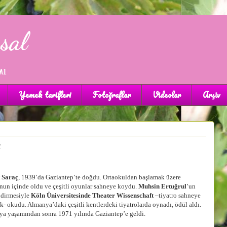
sal
mı
Yemek tarifleri
Fotoğraflar
Videolar
Arşiv
 Saraç
, 1939’da Gaziantep’te doğdu. Ortaokuldan başlamak üzere
onun içinde oldu ve çeşitli oyunlar sahneye koydu.
Muhsin Ertuğrul
’un
dirmesiyle
Köln Üniversitesinde Theater Wissenschaft
–tiyatro sahneye
- okudu. Almanya’daki çeşitli kentlerdeki tiyatrolarda oynadı, ödül aldı.
a yaşamından sonra 1971 yılında Gaziantep’e geldi.