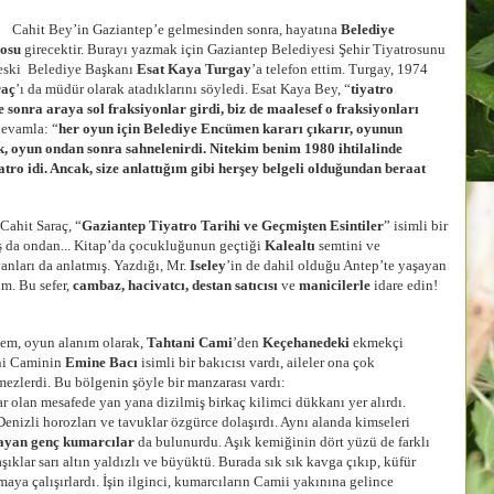
 Bey’in Gaziantep’e gelmesinden sonra, hayatına
Belediye
rosu
girecektir. Burayı yazmak için Gaziantep Belediyesi Şehir Tiyatrosunu
eski Belediye Başkanı
Esat Kaya Turgay
’a telefon ettim. Turgay, 1974
raç
’ı da müdür olarak atadıklarını söyledi. Esat Kaya Bey, “
tiyatro
e sonra araya sol fraksiyonlar girdi, biz de maalesef o fraksiyonları
devamla: “
her oyun için Belediye Encümen kararı çıkarır, oyunun
k, oyun ondan sonra sahnelenirdi. Nitekim benim 1980 ihtilalinde
ro idi. Ancak, size anlattığım gibi herşey belgeli olduğundan beraat
hit Saraç, “
Gaziantep Tiyatro Tarihi ve Geçmişten Esintiler
” isimli bir
 da ondan... Kitap’da çocukluğunun geçtiği
Kalealtı
semtini ve
nları da anlatmış. Yazdığı, Mr.
Iseley
’in de dahil olduğu Antep’te yaşayan
ım. Bu sefer,
cambaz, hacivatcı, destan satıcısı
ve
manicilerle
idare edin!
, oyun alanım olarak,
Tahtani Cami
’den
Keçehanedeki
ekmekçi
ani Caminin
Emine Bacı
isimli bir bakıcısı vardı, aileler ona çok
mezlerdi. Bu bölgenin şöyle bir manzarası vardı:
olan mesafede yan yana dizilmiş birkaç kilimci dükkanı yer alırdı.
enizli horozları ve tavuklar özgürce dolaşırdı. Aynı alanda kimseleri
nayan genç kumarcılar
da bulunurdu. Aşık kemiğinin dört yüzü de farklı
ıklar sarı altın yaldızlı ve büyüktü. Burada sık sık kavga çıkıp, küfür
maya çalışırlardı. İşin ilginci, kumarcıların Camii yakınına gelince