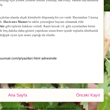
bildiği için yemek yemede üstüne yokmuş. Hacivatçı Vakkas bayramlarda
iş.
an alanda alçak kürsülerle döşenmiş bir yer vardı. Bayramları 5 kuruş
dı.
Hacivatcı Mamet
’in taklit yeteneğine hayran olmamak elde
ekir
gibi tiplerin hakkını verirdi. Kanlı kavak v.b. gibi oyunlardan birini
beş dakika daha gösteri yaptıktan sonra fener içinde toplarla sihirbazlık
değişik oyun için seans yaptığı da olurdu.
cuunsal.com/p/yazilari.html adresinde
Ana Sayfa
Önceki Kayıt
b siteniz olabilir. ->>> htt:// www.sitepaneli.net