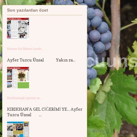
Son yazılardan özet
Kırmızı Pul Biberin izinde...
Ayfer Tuzcu Ünsal Yakın za...
Kırıkhan'a gel, ciğerimi ye...
KIRIKHAN’A GEL CİĞERİMİ YE... Ayfer
Tuzcu Ünsal ...