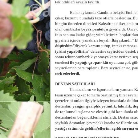
takındıkları saygılı tavırdı.
Bahar aylarında Caminin bekçisi Emine Bacı’
çıkar, kuzumu buradaki taze otlarla beslerdim. B
bir gün önceden direkleri Kalealtına diker, aralar
olan cambazlar
beyaz pantolon
giyerlerdi. Önce de
ipin sonuna kadar gider, yüreklerimizi hoplatırlar
giysileri içinde, yanakları boyalı
İbiş
çıkardı.
“Eb
düşürdüm”
diyerek karnını tutup, ipteki cambazı h
iyisini yapabilirim
” dercesine seyirciden destek 
sonra tekrar cambazlık yapmaya karar verir ve se
tenekesi ile yaptığı çat-pat- küt
oyununa çok gül
seyircilerden para toplardı. Bazı seyirciler ise, 
terk ederlerdi.
DESTAN SATICILARI
Cambazların ve işportacıların yanısıra Ka
taşın üzerine çıkar, tomarla bastırılmış birer sayf
çevrelerini onları ilgiyle izleyen insanlarla doldur
destanlar;
yangın
,
gariplik
,
yetimlik
,
fakirlik
,
de
de toplumsal taşlama ve eleştiri gibi konularda o
destanlardan beğendiklerini alırlardı. Destan satıc
sayfalık destanları çevredeki kasaba ve illerde sat
yastığı sattım da geldim/ellerim açıldı sırrına 