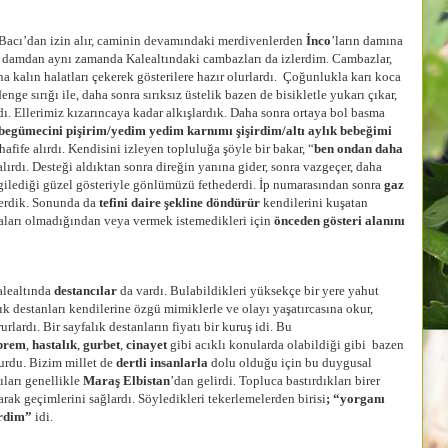
dan izin alır, caminin devamındaki merdivenlerden
İnco
’ların damına
u damdan aynı zamanda Kalealtındaki cambazları da izlerdim. Cambazlar,
ına kalın halatları çekerek gösterilere hazır olurlardı. Çoğunlukla karı koca
nge sırığı ile, daha sonra sırıksız üstelik bazen de bisikletle yukarı çıkar,
dı. Ellerimiz kızarıncaya kadar alkışlardık. Daha sonra ortaya bol basma
egümecini pişirim/yedim yedim karnımı şişirdim/altı aylık bebeğimi
afife alırdı. Kendisini izleyen topluluğa şöyle bir bakar, “
ben ondan daha
alırdı. Desteği aldıktan sonra direğin yanına gider, sonra vazgeçer, daha
rgilediği güzel gösteriyle gönlümüzü fethederdi. İp numarasından sonra
gaz
erdik. Sonunda da
tefini daire şekline döndürür
kendilerini kuşatan
paraları olmadığından veya vermek istemedikleri için
önceden gösteri alanını
lealtında
destancılar
da vardı. Bulabildikleri yüksekçe bir yere yahut
alık destanları kendilerine özgü mimiklerle ve olayı yaşatırcasına okur,
urlardı. Bir sayfalık destanların fiyatı bir kuruş idi. Bu
prem
,
hastalık
,
gurbet
,
cinayet
gibi acıklı konularda olabildiği gibi bazen
lurdu. Bizim millet de
dertli insanlarla
dolu olduğu için bu duygusal
ıları genellikle
Maraş Elbistan
’dan gelirdi. Topluca bastırdıkları birer
arak geçimlerini sağlardı. Söyledikleri tekerlemelerden birisi
; “yorganı
erdim”
idi.