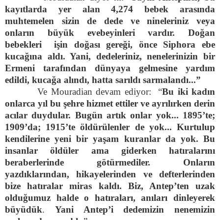
kayıtlarda yer alan 4,274 bebek arasında
muhtemelen sizin de dede ve nineleriniz veya
onların büyük evebeyinleri vardır. Doğan
bebekleri işin doğası gereği, önce Siphora ebe
kucağına aldı. Yani, dedeleriniz, nenelerinizin bir
Ermeni tarafından dünyaya gelmesine yardım
edildi, kucağa alındı, hatta sarıldı sarmalandı...”
Ve Mouradian devam ediyor: “
Bu iki kadın
onlarca yıl bu şehre hizmet ettiler ve ayrılırken derin
acılar duydular. Bugün artık onlar yok... 1895’te;
1909’da; 1915’te öldürülenler de yok... Kurtulup
kendilerine yeni bir yaşam kuranlar da yok. Bu
insanlar öldüler ama giderken hatıralarını
beraberlerinde götürmediler. Onların
yazdıklarından, hikayelerinden ve defterlerinden
bize hatıralar miras kaldı. Biz, Antep’ten uzak
olduğumuz halde o hatıraları, anıları dinleyerek
büyüdük
.
Yani Antep’i dedemizin nenemizin