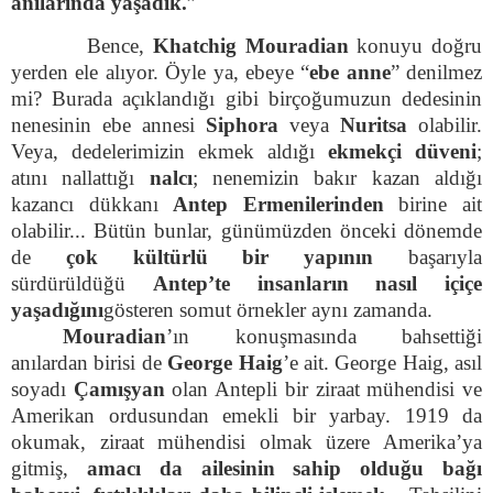
anılarında yaşadık.
”
Bence,
Khatchig Mouradian
konuyu doğru
yerden ele alıyor. Öyle ya, ebeye “
ebe anne
” denilmez
mi? Burada açıklandığı gibi birçoğumuzun dedesinin
nenesinin ebe annesi
Siphora
veya
Nuritsa
olabilir.
Veya, dedelerimizin ekmek aldığı
ekmekçi düveni
;
atını nallattığı
nalcı
; nenemizin bakır kazan aldığı
kazancı dükkanı
Antep Ermenilerinden
birine ait
olabilir... Bütün bunlar, günümüzden önceki dönemde
de
çok kültürlü bir yapının
başarıyla
sürdürüldüğü
Antep’te insanların nasıl içiçe
yaşadığını
gösteren somut örnekler aynı zamanda.
Mouradian
’ın konuşmasında bahsettiği
anılardan birisi de
George Haig
’e ait. George Haig, asıl
soyadı
Çamışyan
olan Antepli bir ziraat mühendisi ve
Amerikan ordusundan emekli bir yarbay. 1919 da
okumak, ziraat mühendisi olmak üzere Amerika’ya
gitmiş,
amacı da ailesinin sahip olduğu bağı