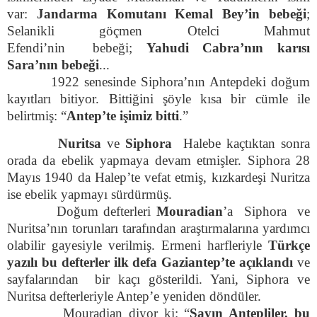
var:
Jandarma Komutanı Kemal Bey’in bebeği
;
Selanikli göçmen Otelci Mahmut
Efendi’nin bebeği;
Yahudi Cabra’nın karısı
Sara’nın bebeği
...
1922 senesinde Siphora’nın Antepdeki doğum
kayıtları bitiyor. Bittiğini şöyle kısa bir cümle ile
belirtmiş: “
Antep’te işimiz bitti
.”
Nuritsa
ve
Siphora
Halebe kaçtıktan sonra
orada da ebelik yapmaya devam etmişler. Siphora 28
Mayıs 1940 da Halep’te vefat etmiş, kızkardeşi Nuritza
ise ebelik yapmayı sürdürmüş.
Doğum defterleri
Mouradian
’a Siphora ve
Nuritsa’nın torunları tarafından araştırmalarına yardımcı
olabilir gayesiyle verilmiş. Ermeni harfleriyle
Türkçe
yazılı bu defterler ilk defa Gaziantep’te açıklandı
ve
sayfalarından bir kaçı gösterildi. Yani, Siphora ve
Nuritsa defterleriyle Antep’e yeniden döndüler.
Mouradian diyor ki: “
Sayın Antepliler, bu