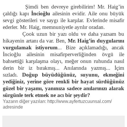
Şimdi ben devreye girebilirim! Mr. Haig’in
çaldığı kapı
İncioğlu
ailesinin evidir. Aile onu büyük
sevgi gösterileri ve saygı ile karşılar. Evlerinde misafir
ederler. Mr. Haig, memnuniyetle ayrılır oradan.
Çook uzun bir yazı oldu ve daha yazsam bu
hikayenin artanı da var. Ben,
Mr. Haig’in duygularını
vurgulamak istiyorum
... Bize açıklamadığı, ancak
İncioğlu ailesinin misafirperverliğinden övgü ile
bahsettiği karşılaşma olayı, meğer onun ruhunda nasıl
derin bir iz bırakmış... Anılarında yazmış... İçim
sızladı.
Doğup büyüdüğünüz, suyunu, ekmeğini
yediğiniz, yerine göre renkli bir hayat sürdüğünüz
güzel bir yaşamı, yanınıza sadece anılarınızı alarak
sürgünle terk etmek ne acı bir şeydir?
Yazarın diğer yazıları: http://www.ayfertuzcuunsal.com/
adresinde