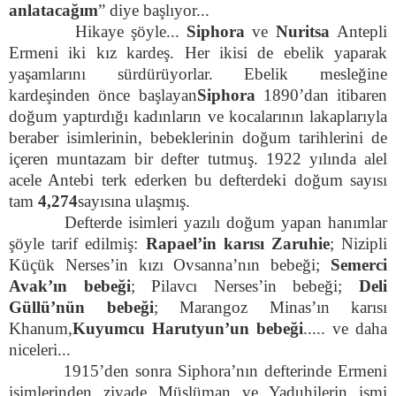
anlatacağım
” diye başlıyor...
Hikaye şöyle...
Siphora
ve
Nuritsa
Antepli
Ermeni iki kız kardeş. Her ikisi de ebelik yaparak
yaşamlarını sürdürüyorlar. Ebelik mesleğine
kardeşinden önce başlayan
Siphora
1890’dan itibaren
doğum yaptırdığı kadınların ve kocalarının lakaplarıyla
beraber isimlerinin, bebeklerinin doğum tarihlerini de
içeren muntazam bir defter tutmuş. 1922 yılında alel
acele Antebi terk ederken bu defterdeki doğum sayısı
tam
4,274
sayısına ulaşmış.
Defterde isimleri yazılı doğum yapan hanımlar
şöyle tarif edilmiş:
Rapael’in karısı Zaruhie
; Nizipli
Küçük Nerses’in kızı Ovsanna’nın bebeği;
Semerci
Avak’ın bebeği
; Pilavcı Nerses’in bebeği;
Deli
Güllü’nün bebeği
; Marangoz Minas’ın karısı
Khanum,
Kuyumcu Harutyun’un bebeği
..... ve daha
niceleri...
1915’den sonra Siphora’nın defterinde Ermeni
isimlerinden ziyade Müslüman ve Yaduhilerin ismi