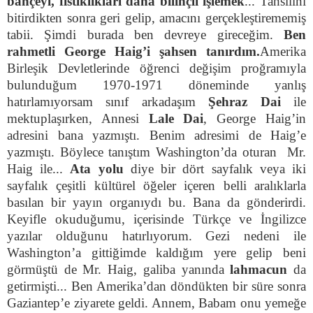
bahçeyi, fıstıklıkları daha bilinçli işlemek
... Tahsilini
bitirdikten sonra geri gelip, amacını gerçekleştirememiş
tabii. Şimdi burada ben devreye gireceğim.
Ben
rahmetli George Haig’i şahsen tanırdım.
Amerika
Birleşik Devletlerinde öğrenci değişim proğramıyla
bulunduğum 1970-1971 döneminde yanlış
hatırlamıyorsam sınıf arkadaşım
Şehraz Dai
ile
mektuplaşırken, Annesi
Lale Dai
, George Haig’in
adresini bana yazmıştı. Benim adresimi de Haig’e
yazmıştı. Böylece tanıştım Washington’da oturan Mr.
Haig ile...
Ata yolu
diye bir dört sayfalık veya iki
sayfalık çeşitli kültürel öğeler içeren belli aralıklarla
basılan bir yayın organıydı bu. Bana da gönderirdi.
Keyifle okuduğumu, içerisinde Türkçe ve İngilizce
yazılar olduğunu hatırlıyorum. Gezi nedeni ile
Washington’a gittiğimde kaldığım yere gelip beni
görmüştü de Mr. Haig, galiba yanında
lahmacun
da
getirmişti... Ben Amerika’dan döndükten bir süre sonra
Gaziantep’e ziyarete geldi. Annem, Babam onu yemeğe