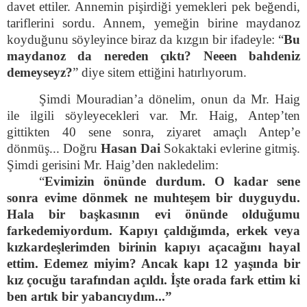
davet ettiler. Annemin pişirdiği yemekleri pek beğendi,
tariflerini sordu. Annem, yemeğin birine maydanoz
koyduğunu söyleyince biraz da kızgın bir ifadeyle: “
Bu
maydanoz da nereden çıktı? Neeen bahdeniz
demeyseyz?
” diye sitem ettiğini hatırlıyorum.
Şimdi Mouradian’a dönelim, onun da Mr. Haig
ile ilgili söyleyecekleri var. Mr. Haig, Antep’ten
gittikten 40 sene sonra, ziyaret amaçlı Antep’e
dönmüş... Doğru
Hasan Dai
Sokaktaki evlerine gitmiş.
Şimdi gerisini Mr. Haig’den nakledelim:
“
Evimizin önünde durdum. O kadar sene
sonra evime dönmek ne muhteşem bir duyguydu.
Hala bir başkasının evi önünde olduğumu
farkedemiyordum. Kapıyı çaldığımda, erkek veya
kızkardeşlerimden birinin kapıyı açacağını hayal
ettim. Edemez miyim? Ancak kapı 12 yaşında bir
kız çocuğu tarafından açıldı. İşte orada fark ettim ki
ben artık bir yabancıydım...”