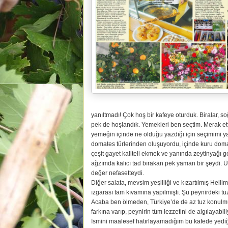
yanıltmadı! Çok hoş bir kafeye oturduk. Biralar, soğ
pek de hoşlandık. Yemekleri ben seçtim. Merak e
yemeğin içinde ne olduğu yazdığı için seçimimi yap
domates türlerinden oluşuyordu, içinde kuru domat
çeşit gayet kaliteli ekmek ve yanında zeytinyağı g
ağzımda kalıcı tad bırakan pek yaman bir şeydi. Ü
değer nefasetteydi.
Diğer salata, mevsim yeşilliği ve kızartılmış Hel
ızgarası tam kıvamına yapılmıştı. Şu peynirdeki tu
Acaba ben ölmeden, Türkiye’de de az tuz konulmu
farkına varıp, peynirin tüm lezzetini de algılayabil
İsmini maalesef hatırlayamadığım bu kafede yediğ