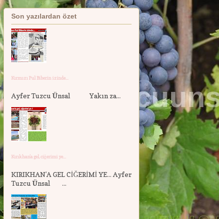
Son yazılardan özet
Kırmızı Pul Biberin izinde...
Ayfer Tuzcu Ünsal Yakın za...
Kırıkhan'a gel, ciğerimi ye...
KIRIKHAN’A GEL CİĞERİMİ YE... Ayfer
Tuzcu Ünsal ...