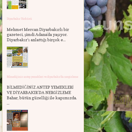
Diyarbakır Türküsü
Mehmet Mercan Diyarbakırlı bir
gazeteci, şimdi Adana’da yaşıyor.
Diyarbakır’ı anlattığı birçok e...
Bilmediğiniz antep yemekleri ve diyarbakır'da nergizleme
BİLMEDİĞİNİZ ANTEP YEMEKLERİ
VE DİYARBAKIR’DA NERGİZLEME
Bahar, bütün güzelliği ile kapımızda.
...