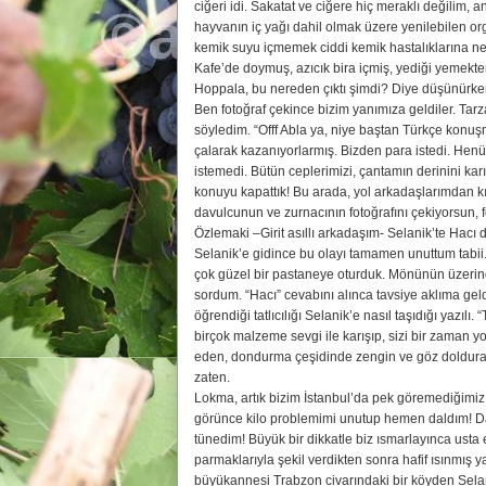
ciğeri idi. Sakatat ve ciğere hiç meraklı değilim,
hayvanın iç yağı dahil olmak üzere yenilebilen or
kemik suyu içmemek ciddi kemik hastalıklarına ned
Kafe’de doymuş, azıcık bira içmiş, yediği yemekt
Hoppala, bu nereden çıktı şimdi? Diye düşünürken 
Ben fotoğraf çekince bizim yanımıza geldiler. Tar
söyledim. “Offf Abla ya, niye baştan Türkçe konuş
çalarak kazanıyorlarmış. Bizden para istedi. Hen
istemedi. Bütün ceplerimizi, çantamın derinini kar
konuyu kapattık! Bu arada, yol arkadaşlarımdan kırı
davulcunun ve zurnacının fotoğrafını çekiyorsun, 
Özlemaki –Girit asıllı arkadaşım- Selanik’te Hacı 
Selanik’e gidince bu olayı tamamen unuttum tab
çok güzel bir pastaneye oturduk. Mönünün üzerind
sordum. “Hacı” cevabını alınca tavsiye aklıma gel
öğrendiği tatlıcılığı Selanik’e nasıl taşıdığı yazı
birçok malzeme sevgi ile karışıp, sizi bir zaman yol
eden, dondurma çeşidinde zengin ve göz dolduran
zaten.
Lokma, artık bizim İstanbul’da pek göremediğimiz ba
görünce kilo problemimi unutup hemen daldım! 
tünedim! Büyük bir dikkatle biz ısmarlayınca usta 
parmaklarıyla şekil verdikten sonra hafif ısınmış y
büyükannesi Trabzon civarındaki bir köyden Selani