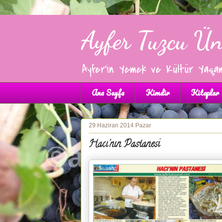
Ayfer Tuzcu Ün
Ayfer'in Yemek ve Kültür Yaşa
Ana Sayfa
Kimdir
Kitaplar
29 Haziran 2014 Pazar
Hacı'nın Pastanesi