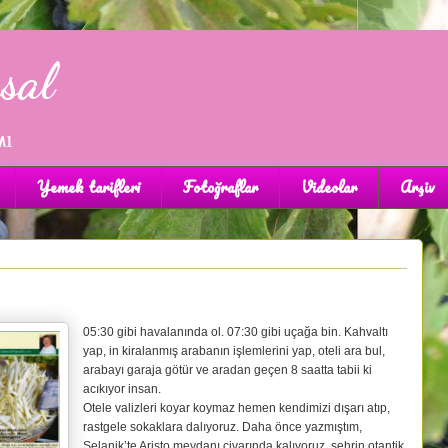
sal
mı
Yemek tarifleri
Fotoğraflar
Videolar
Arşiv
05:30 gibi havalanında ol. 07:30 gibi uçağa bin. Kahvaltı
yap, in kiralanmış arabanın işlemlerini yap, oteli ara bul,
arabayı garaja götür ve aradan geçen 8 saatta tabii ki
acıkıyor insan.
Otele valizleri koyar koymaz hemen kendimizi dışarı atıp,
rastgele sokaklara dalıyoruz. Daha önce yazmıştım,
Selanik’te Aristo meydanı civarında kalıyoruz, şehrin otantik