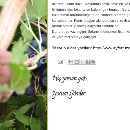
üzerine kıvam döktü, dövülmüş ceviz ilave etti ve b
Gittiğimiz tüm lokanta ve kafeler çok temizdi. Ser
fazla masa bulunmadığı halde, sadece bir tane g
kalıyordunuz. Kimisi baştan akıl edip,su ve zeyti
olarak servis işi yavaş akıyordu Selanik’de.
Daha önce yazmıştım, Selanik’e giderken lisan k
ve yardımcı olmaya çalışıyor
Yazarın diğer yazıları: http://www.ayfertu
Hiç yorum yok:
Yorum Gönder