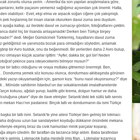
 ancak zorunlu olursa yerim. –Amerika’da son yapılan araştırmalara göre,
ganlarını; kelle paçasını yememiz sağlığımız açısından çok önemli. Hatta,
en olabiliyor.- Evet, ekşi elma ve arpacık soğan ciğere çok yakışmıştı.
en pek hoşlanmış bir insan olarak otururken davul zurna sesi duydum.
ayağa kalkıp, az ilerdeki davul ve zurnacıyı gördüm, fotoğraflarını çektim.
zanca dahil hiç bir lisanda anlaşamadık! Derken ben Türkçe birşey
madın?” dedi. Meğer Gümülcineli Türklermiş, hayatlarını davul zurna
üz geldiğimizi ve yanımızda bozuk para olmadığını söyledim, anlamak
ıştırıp bir Avro bulduk, onu da beğenmedi. Bir yerlerden daha 2 Avro bulup,
cı olmayan küçük azarlar işittim: “Ayfer, dakka bir, gol bir! Neden
fotoğraf çekince para isteyecekerini bilmiyor musun?”
diye bir tatlıcı olduğunu ve oraya mutlaka gitmemizi önermişti. Ben,
ii... Dondurma yemek söz konusu olunca, dondurması aklıbaşında görünen
eki yazıyı okuyamadığım için, garson kıza: “bunu nasıl okuyorsunuz?” diye
di... Mönüde sahibinin İstanbul’un dar sokaklarındaki imalathanelerde
lı. “Tarçın kokusu, ağdalı şurup, kadife gibi krema, dolgun hamur ve daha
culuğuna çıkarır” diye de ilave etmişler. Selanik’deki tek sütlü tatlı servis
 mekan Hacı’nın pastanesi. Birçok tatlı ve dondurmanın da ismi Türkçe
şka bir tatlı ismi. Selanik’te yine ailesi Türkiye’den gelmiş bir lokmacı
Daha doğrusu uzun bar sandalyeleri koyduğu dükkanın önündeki mekana
elleriyle ekşimiş biraz da cıvık hamurdan minik parçalar koparıp,
ağa atışını izledim. Bir taraftan da tarzanca bilgi aldım. Baba tarafından
k’e gelmiş. Lokmacılık baba mesleği imiş filan... Lokmalar kızarınca