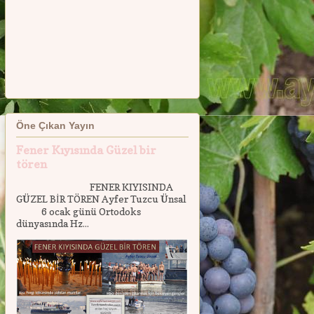
Öne Çıkan Yayın
Fener Kıyısında Güzel bir
tören
FENER KIYISINDA
GÜZEL BİR TÖREN Ayfer Tuzcu Ünsal
6 ocak günü Ortodoks
dünyasında Hz...