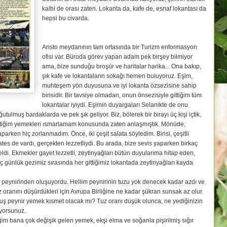
kalbi de orası zaten. Lokanta da, kafe de, esnaf lokantası da
hepsi bu civarda.
Aristo meydanının tam ortasında bir Turizm enformasyon
ofisi var. Büroda görev yapan adam pek birşey bilmiyor
ama, bize sunduğu broşür ve haritalar harika... Ona bakıp,
şık kafe ve lokantaların sokağı hemen buluyoruz. Eşim,
muhteşem yön duyusuna ve iyi lokanta özsezisine sahip
birisidir. Bir tavsiye olmadan, onun önsezisiyle gittiğim tüm
lokantalar iyiydi. Eşimin duyargaları Selanikte de onu
utulmuş bardaklarda ve pek şık geliyor. Biz, bölerek bir birayı üç kişi içtik,
ttiğim yemekleri ısmarlamam konusunda zaten anlaşmıştık. Mönüde,
arken hiç zorlanmadım. Önce, iki çeşit salata söyledim. Birisi, çeşitli
es de vardı, gerçekten lezzetliydi. Bu arada, bize sevis yaparken birkaç
eldi. Ekmekler gayet lezzetli, zeytinyağları bütün duyularıma hitap eden,
ç günlük gezimiz sırasında her gittiğimiz lokantada zeytinyağları kayda
lim peynirinden oluşuyordu. Hellim peynirinin tuzu yok denecek kadar azdı ve
z oranını düşürdükleri için Avrupa Birliğine ne kadar şükran sunsak az olur.
ş peynir yemek kısmet olacak mı? Tuz oranı düşük olunca, ne yediğinizin
iyorsunuz.
im bana çok değişik gelen yemek, ekşi elma ve soğanla pişirilmiş sığır