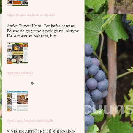
Edirne, Girişimci Kadınlar ve Yahudiler
Ayfer Tuzcu Ünsal-Bir hafta sonunu
Edirne’de geçirmek pek güzel oluyor.
Hele mevsim baharsa, kır...
Beyrandan Restorana
&...
Yiyecek artığı kötü bir kelime değildir
YİYECEK ARTIĞI KÖTÜ BİR KELİME