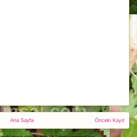
Ana Sayfa
Önceki Kayıt
b siteniz olabilir. ->>> htt:// www.sitepaneli.net