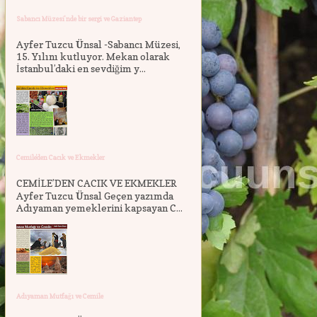
Sabancı Müzesi'nde bir sergi ve Gaziantep
Ayfer Tuzcu Ünsal -Sabancı Müzesi,
15. Yılını kutluyor. Mekan olarak
İstanbul’daki en sevdiğim y...
Cemile'den Cacık ve Ekmekler
CEMİLE’DEN CACIK VE EKMEKLER
Ayfer Tuzcu Ünsal Geçen yazımda
Adıyaman yemeklerini kapsayan C...
Adıyaman Mutfağı ve Cemile