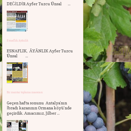
DEĞİLDİR Ayfer Tuzcu Ünsal ...
Esnaflık, âyânlık
ESNAFLIK, ÂYÂNLIK Ayfer Tuzcu
Ünsal ...
Bir mantar toplama macerası
Geçen hafta sonunu Antalya’nın
İbradı kazasının Ormana köyü’nde
geçirdik. Amacımız, Jilber ...