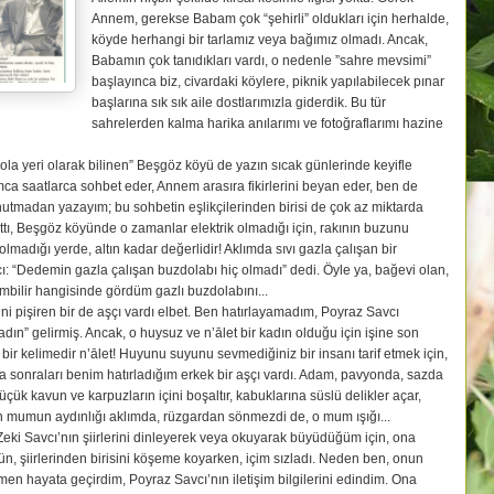
Annem, gerekse Babam çok “şehirli” oldukları için herhalde,
köyde herhangi bir tarlamız veya bağımız olmadı. Ancak,
Babamın çok tanıdıkları vardı, o nedenle ”sahre mevsimi”
başlayınca biz, civardaki köylere, piknik yapılabilecek pınar
başlarına sık sık aile dostlarımızla giderdik. Bu tür
sahrelerden kalma harika anılarımı ve fotoğraflarımı hazine
mola yeri olarak bilinen” Beşgöz köyü de yazın sıcak günlerinde keyifle
mca saatlarca sohbet eder, Annem arasıra fikirlerini beyan eder, ben de
utmadan yazayım; bu sohbetin eşlikçilerinden birisi de çok az miktarda
lattı, Beşgöz köyünde o zamanlar elektrik olmadığı için, rakının buzunu
adığı yerde, altın kadar değerlidir! Aklımda sıvı gazla çalışan bir
ı: “Dedemin gazla çalışan buzdolabı hiç olmadı” dedi. Öyle ya, bağevi olan,
imbilir hangisinde gördüm gazlı buzdolabını...
i pişiren bir de aşçı vardı elbet. Ben hatırlayamadım, Poyraz Savcı
 kadın” gelirmiş. Ancak, o huysuz ve n’ālet bir kadın olduğu için işine son
ir kelimedir n’ālet! Huyunu suyunu sevmediğiniz bir insanı tarif etmek için,
sonraları benim hatırladığım erkek bir aşçı vardı. Adam, pavyonda, sazda
Küçük kavun ve karpuzların içini boşaltır, kabuklarına süslü delikler açar,
en mumun aydınlığı aklımda, rüzgardan sönmezdi de, o mum ışığı...
eki Savcı’nın şiirlerini dinleyerek veya okuyarak büyüdüğüm için, ona
, şiirlerinden birisini köşeme koyarken, içim sızladı. Neden ben, onun
 hayata geçirdim, Poyraz Savcı’nın iletişim bilgilerini edindim. Ona