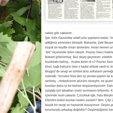
saklar gibi saklarım...
İşte, Kilis-Gaziantep asfalt yolu yapılana kadar, “
gittiğimiz yerlerden birisiydi. Babamla, Zeki Beya
büyük bir keyifle onları dinlerdim. Aman hemen un
“tek” ölçüsünde içilen rakıydı. Poyraz Savcı hatır
Babam götürürmüş. Buz deyip geçmeyin, elektrik olm
buzdolabı kalmış... Acaba kimin di o? Poyraz Savc
köyü, bağı bahçesi olan o kadar ahbab vardı ki, k
Beşgöz’de sevgi ve sohbet dolu sofraların yemeğin
hatırlattı: “önceleri Kilis’den iyi yemek pişiren bir
verilmiş. –Anteplicenin gözünü seveyim, ne güzel b
bundan daha iyi bir kelime düşünemiyorum!- Daha 
çalıştığı için tabakları süslü sunmasını biliyordu. 
içlerinde mum yakardı. Çocukluk işte, hala titrey
Efendim bütün bunları neden yazdım? Ben, Çitçi Z
büyük bir sevgi ve hayranlık duyuyorum. Geçen gün
torunlarıyla arkadaş değildim? Düşündüğümü hemen