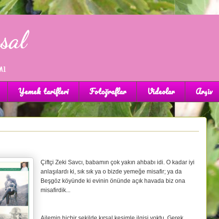
sal
mı
Yemek tarifleri
Fotoğraflar
Videolar
Arşiv
Çiftçi Zeki Savcı, babamın çok yakın ahbabı idi. O kadar iyi
anlaşılardı ki, sık sık ya o bizde yemeğe misafir; ya da
Beşgöz köyünde ki evinin önünde açık havada biz ona
misafirdik...
Ailemin hiçbir şekilde kırsal kesimle ilgisi yoktu. Gerek