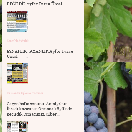
DEĞİLDİR Ayfer Tuzcu Ünsal ...
Esnaflık, âyânlık
ESNAFLIK, ÂYÂNLIK Ayfer Tuzcu
Ünsal ...
Bir mantar toplama macerası
Geçen hafta sonunu Antalya’nın
İbradı kazasının Ormana köyü’nde
geçirdik. Amacımız, Jilber ...