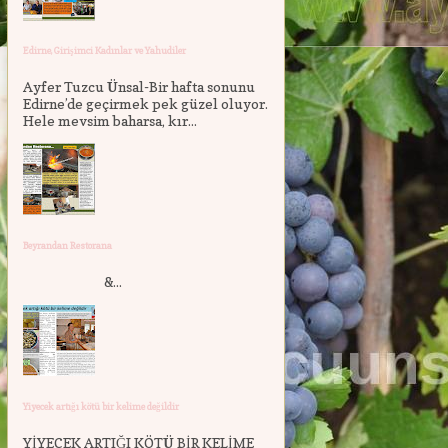
Edirne, Girişimci Kadınlar ve Yahudiler
Ayfer Tuzcu Ünsal-Bir hafta sonunu
Edirne’de geçirmek pek güzel oluyor.
Hele mevsim baharsa, kır...
Beyrandan Restorana
&...
Yiyecek artığı kötü bir kelime değildir
YİYECEK ARTIĞI KÖTÜ BİR KELİME