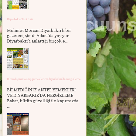
Diyarbakır Türküsü
Mehmet Mercan Diyarbakırlı bir
gazeteci, şimdi Adana’da yaşıyor.
Diyarbakır’ı anlattığı birçok e...
Bilmediğiniz antep yemekleri ve diyarbakır'da nergizleme
BİLMEDİĞİNİZ ANTEP YEMEKLERİ
VE DİYARBAKIR’DA NERGİZLEME
Bahar, bütün güzelliği ile kapımızda.
...