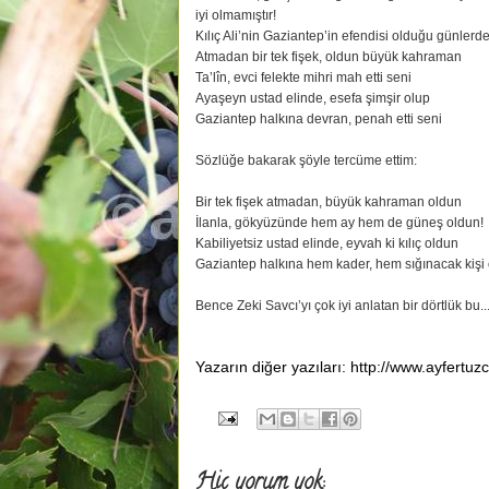
iyi olmamıştır!
Kılıç Ali’nin Gaziantep’in efendisi olduğu günlerde
Atmadan bir tek fişek, oldun büyük kahraman
Ta’lîn, evci felekte mihri mah etti seni
Ayaşeyn ustad elinde, esefa şimşir olup
Gaziantep halkına devran, penah etti seni
Sözlüğe bakarak şöyle tercüme ettim:
Bir tek fişek atmadan, büyük kahraman oldun
İlanla, gökyüzünde hem ay hem de güneş oldun!
Kabiliyetsiz ustad elinde, eyvah ki kılıç oldun
Gaziantep halkına hem kader, hem sığınacak kişi 
Bence Zeki Savcı’yı çok iyi anlatan bir dörtlük bu...
Yazarın diğer yazıları: http://www.ayfertuz
Hiç yorum yok: