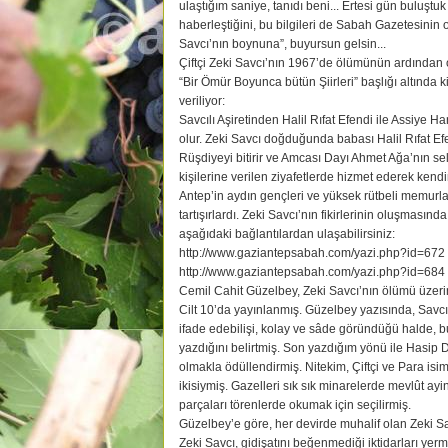
ulaştığım saniye, tanıdı beni... Ertesi gün buluşt
haberleştiğini, bu bilgileri de Sabah Gazetesinin 
Savcı’nın boynuna”, buyursun gelsin...
Çiftçi Zeki Savcı’nın 1967’de ölümünün ardından o
“Bir Ömür Boyunca bütün Şiirleri” başlığı altında kit
veriliyor:
Savcılı Aşiretinden Halil Rıfat Efendi ile Assiye 
olur. Zeki Savcı doğduğunda babası Halil Rıfat Ef
Rüşdiyeyi bitirir ve Amcası Dayı Ahmet Ağa’nın sel
kişilerine verilen ziyafetlerde hizmet ederek kend
Antep’in aydın gençleri ve yüksek rütbeli memurlar
tartışırlardı. Zeki Savcı’nın fikirlerinin oluşmasınd
aşağıdaki bağlantılardan ulaşabilirsiniz:
http://www.gaziantepsabah.com/yazi.php?id=672
http://www.gaziantepsabah.com/yazi.php?id=684
Cemil Cahit Güzelbey, Zeki Savcı’nın ölümü üzerine
Cilt 10’da yayınlanmış. Güzelbey yazısında, Savcı
ifade edebilişi, kolay ve sâde göründüğü halde, bu
yazdığını belirtmiş. Son yazdığım yönü ile Hasip 
olmakla ödüllendirmiş. Nitekim, Çiftçi ve Para isi
ikisiymiş. Gazelleri sık sık minarelerde mevlût ayi
parçaları törenlerde okumak için seçilirmiş.
Güzelbey’e göre, her devirde muhalif olan Zeki Sa
Zeki Savcı, gidişatını beğenmediği iktidarları yer