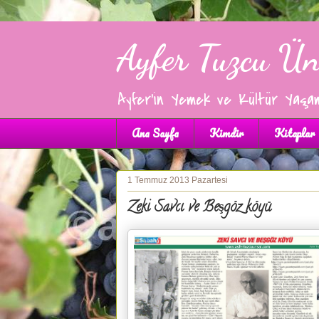
Ayfer Tuzcu Ün
Ayfer'in Yemek ve Kültür Yaşa
Ana Sayfa
Kimdir
Kitaplar
1 Temmuz 2013 Pazartesi
Zeki Savcı ve Beşgöz köyü