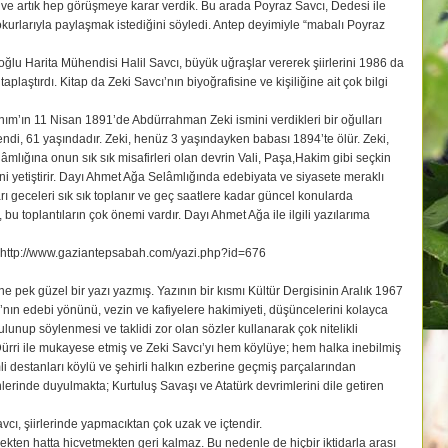
uk ve artık hep görüşmeye karar verdik. Bu arada Poyraz Savcı, Dedesi ile
okurlarıyla paylaşmak istediğini söyledi. Antep deyimiyle “mabalı Poyraz
ğlu Harita Mühendisi Halil Savcı, büyük uğraşlar vererek şiirlerini 1986 da
aplaştırdı. Kitap da Zeki Savcı’nın biyoğrafisine ve kişiliğine ait çok bilgi
Hanım’ın 11 Nisan 1891’de Abdürrahman Zeki ismini verdikleri bir oğulları
endi, 61 yaşındadır. Zeki, henüz 3 yaşındayken babası 1894’te ölür. Zeki,
âmlığına onun sık sık misafirleri olan devrin Vali, Paşa,Hakim gibi seçkin
ini yetiştirir. Dayı Ahmet Ağa Selâmlığında edebiyata ve siyasete meraklı
ı geceleri sık sık toplanır ve geç saatlere kadar güncel konularda
a, bu toplantıların çok önemi vardır. Dayı Ahmet Ağa ile ilgili yazılarıma
 http://www.gaziantepsabah.com/yazi.php?id=676
 pek güzel bir yazı yazmış. Yazının bir kısmı Kültür Dergisinin Aralık 1967
’nın edebi yönünü, vezin ve kafiyelere hakimiyeti, düşüncelerini kolayca
lunup söylenmesi ve taklidi zor olan sözler kullanarak çok nitelikli
Dürri ile mukayese etmiş ve Zeki Savcı’yı hem köylüye; hem halka inebilmiş
mli destanları köylü ve şehirli halkın ezberine geçmiş parçalarından
nlerinde duyulmakta; Kurtuluş Savaşı ve Atatürk devrimlerini dile getiren
vcı, şiirlerinde yapmacıktan çok uzak ve içtendir.
mekten hatta hicvetmekten geri kalmaz. Bu nedenle de hiçbir iktidarla arası