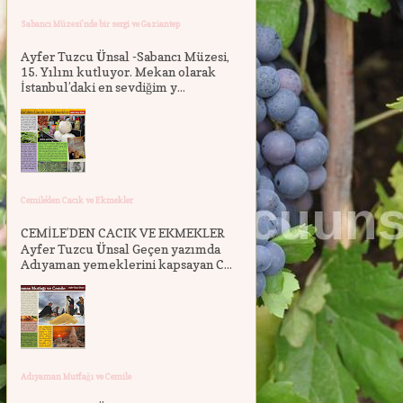
Sabancı Müzesi'nde bir sergi ve Gaziantep
Ayfer Tuzcu Ünsal -Sabancı Müzesi,
15. Yılını kutluyor. Mekan olarak
İstanbul’daki en sevdiğim y...
Cemile'den Cacık ve Ekmekler
CEMİLE’DEN CACIK VE EKMEKLER
Ayfer Tuzcu Ünsal Geçen yazımda
Adıyaman yemeklerini kapsayan C...
Adıyaman Mutfağı ve Cemile