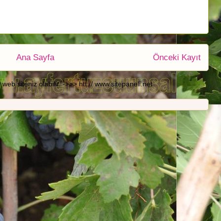
Ana Sayfa
Önceki Kayıt
b siteniz olabilir. ->>> htt:// www.sitepaneli.net