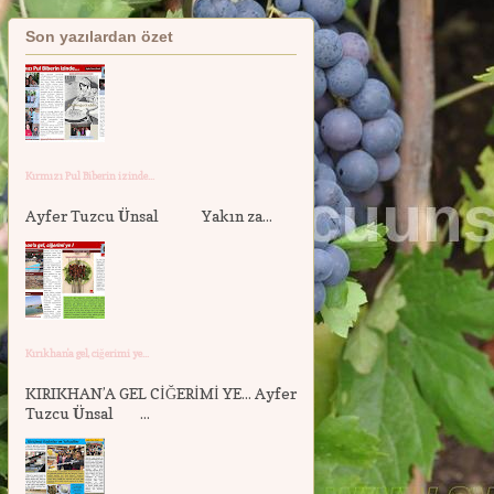
Son yazılardan özet
Kırmızı Pul Biberin izinde...
Ayfer Tuzcu Ünsal Yakın za...
Kırıkhan'a gel, ciğerimi ye...
KIRIKHAN’A GEL CİĞERİMİ YE... Ayfer
Tuzcu Ünsal ...