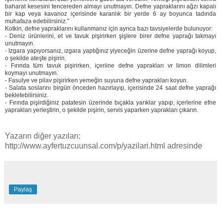
baharat kesesini tencereden almayı unutmayın. Defne yapraklarını ağzı kapalı
bir kap veya kavanoz içerisinde karanlık bir yerde 6 ay boyunca tadında
muhafaza edebilirsiniz.”
Kotkin, defne yapraklarını kullanmanız için ayrıca bazı tavsiyelerde bulunuyor:
- Deniz ürünlerini, et ve tavuk pişirirken şişlere birer defne yaprağı takmayı
unutmayın.
- Izgara yapıyorsanız, ızgara yaptığınız yiyeceğin üzerine defne yaprağı koyup,
o şekilde ateşte pişirin.
- Fırında tüm tavuk pişirirken, içeriine defne yaprakları vr limon dilimleri
koymayı unutmayın.
- Fasulye ve pilav pişirirken yemeğin suyuna defne yaprakları koyun.
- Salata soslarını birgün önceden hazırlayıp, içerisinde 24 saat defne yaprağı
bekletebilirsiniz.
- Fırında pişirdiğiniz patatesin üzerinde bıçakla yarıklar yapıp, içerlerine efne
yaprakları yerleştirin, o şekilde pişirin, servis yaparken yaprakları çıkarın.
Yazarın diğer yazıları:
http://www.ayfertuzcuunsal.com/p/yazilari.html adresinde
Paylaş