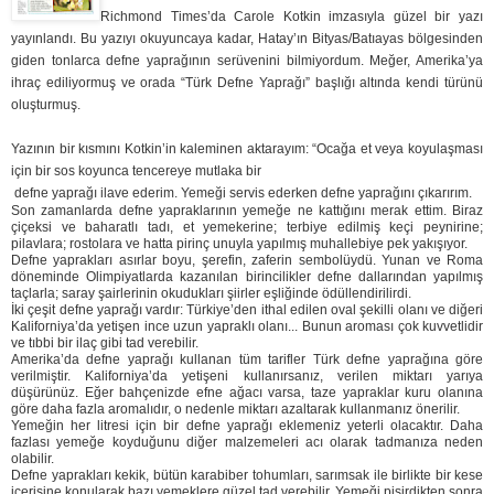
Richmond Times’da Carole Kotkin imzasıyla güzel bir yazı
yayınlandı. Bu yazıyı okuyuncaya kadar, Hatay’ın Bityas/Batıayas bölgesinden
giden tonlarca defne yaprağının serüvenini bilmiyordum. Meğer, Amerika’ya
ihraç ediliyormuş ve orada “Türk Defne Yaprağı” başlığı altında kendi türünü
oluşturmuş.
Yazının bir kısmını Kotkin’in kaleminen aktarayım: “Ocağa et veya koyulaşması
için bir sos koyunca tencereye mutlaka bir
defne yaprağı ilave ederim. Yemeği servis ederken defne yaprağını çıkarırım.
Son zamanlarda defne yapraklarının yemeğe ne kattığını merak ettim. Biraz
çiçeksi ve baharatlı tadı, et yemekerine; terbiye edilmiş keçi peynirine;
pilavlara; rostolara ve hatta pirinç unuyla yapılmış muhallebiye pek yakışıyor.
Defne yaprakları asırlar boyu, şerefin, zaferin sembolüydü. Yunan ve Roma
döneminde Olimpiyatlarda kazanılan birincilikler defne dallarından yapılmış
taçlarla; saray şairlerinin okudukları şiirler eşliğinde ödüllendirilirdi.
İki çeşit defne yaprağı vardır: Türkiye’den ithal edilen oval şekilli olanı ve diğeri
Kaliforniya’da yetişen ince uzun yapraklı olanı... Bunun aroması çok kuvvetlidir
ve tıbbi bir ilaç gibi tad verebilir.
Amerika’da defne yaprağı kullanan tüm tarifler Türk defne yaprağına göre
verilmiştir. Kaliforniya’da yetişeni kullanırsanız, verilen miktarı yarıya
düşürünüz. Eğer bahçenizde efne ağacı varsa, taze yapraklar kuru olanına
göre daha fazla aromalıdır, o nedenle miktarı azaltarak kullanmanız önerilir.
Yemeğin her litresi için bir defne yaprağı eklemeniz yeterli olacaktır. Daha
fazlası yemeğe koyduğunu diğer malzemeleri acı olarak tadmanıza neden
olabilir.
Defne yaprakları kekik, bütün karabiber tohumları, sarımsak ile birlikte bir kese
içerisine konularak bazı yemeklere güzel tad verebilir. Yemeği pişirdikten sonra