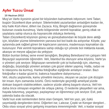
Ayfer Tuzcu Ünsal
10 Haziran 2012
Muş’un Varto ilçesinin güzel bir köyünden bahsetmek istiyorum: ismi Tatan;
bugün Güzelkent diye anılıyor. Sitelerindeki yazarlardan anladığım kadarı ile,
köy halkı Kürt-Alevi, dilleri ise Zazaca. Köy, Bingöl dağlarının güneyinde
bulunan ovada kurulmuş. Varto bölgesinde verimli topraklar, geniş otlak ve
yaylalara sahip olunca da hayvancılık oldukça ilerlemiş.
Tatan (Güzelkent) köyünün güney ve güneybatısından iki büyük dere aktığı
için, köylüler yüzme bilmelerinin yanısıra bol bol balık da avlıyorlar. Köyde, yaz
aylarında pek rağbet gören bir kaplıcanın yanısıra, madensuyu kaynakları da
bulunuyor. Pek verimli topraklara sahip olduğu içn yörede bol miktarda kavak,
akasya ve meyve ağaçları da yetişiyor.
Bütün bunları birkaç sene evvel tanıştığım, Beşiktaş Belediyesi’nin çalışanı Veli
Beyazgül sayesinde öğrendim. Veli, İstanbul’da oturuyor ama köyünü, Varto’yu
o yöreleri çok seviyor. Bilgisayarı senelerdir çok iyi kullandığı için, oturmuş
doğduğu, büyüdüğü yöreleri anlatan çok güzel siteler yapmış. Hatta, radyo ve
tv istasyonu da kurmuş. Harika fotoğraflar eşliğinde anlatıyor oraları. Bazı
fotoğraflar o kadar güzel ki, bakınca hayallere dalıyorsunuz...
Veli, otuzlu yaşlarında, kamu yönetimi mezunu, okuyan ve yazan çok düzgün
bir insan. Aynı zamanda özürlü. Özrü nedeniyle geçirdiği ameliyat yüzde
doksan başarılı olabilecekken, sadece yüzde altmış başarılı olunca, Veli’nin
daha önce olmayan engelleri de ortaya çıkmış. O nedenle şikayetleri var ama,
hayata tutunmuş, yaşamayı, paylaşmayı ve öğrenmeyi çok seviyor. Evli, pek
yakında baba da olacak.
Varto’nun eski isimlerinden birisi olan Gımgım, Veli’nin yazı, şiir, öykü
yayınladığı dergilerden birisi. Diğerleri ise; Lalezar, Çepki ve Kenger dergileri...
Oldu olası sosyal yönü gelişmiş insanlara imrenmişimdir. Veli, o kadar sosyal