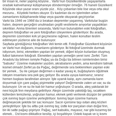
bir insan ki, neler yapmış köyüne... Varto’nun Güzelkentinde yaşayanlarla
oradaki kahvehaneyi kütüphaneye döndermişler örneğin. 76 haneli Güzelkent
Köyünde okur-yazar oranı yüzde yüz... Köy çobanları bile lise veya orta okul
mezunu... Köydeki herkes okuyor. Ev kadınları da ev işlerinden artan
zamanlarını kütüphanede kitap veya gazete okuyarak geçiriyorlar.
Varto’da 1946 ve 1966’da iz bırakan depremler yaşanmış. Vartolular bugün
halen, deprem gerçeğini unutmadan çeşitli vesilelerle anıyorlar yaşadıkları
sıkıntıları. Anma törenleri sırasında, Varto’nun bulunabilen eski fotoğrafları,
deprem fotoğrafları ve yeni fotoğrafları izleyenlere gösteriliyor. Bu arada,
depremin üzerinden kırk yıl geçmesine rağmen, halen konutları teslim
edilmeyen yüzlerce aile de bulunuyor.
Sayfada gördüğünüz fotoğrafları Veli temin etti. Fotoğraflar Güzelkent köyünün
ve Varto’nun doğasını, insanlarını gösteriyor. İki fotoğraf üzerinde durmak
istiyorum, birisi, ekmekten yapılan bir yemek; diğeri köyün kızlardan oluşmuş
futbol takımının fotoğrafı. Ekmekten yapılan yemeğin yerel ismi: Zerfet. Tüm
Anadolu’da bilinen ismiyle Pağaç ya da Doğu’da bilinen isimlerinden birisi
“babuko”. Üzerine makaleler yazdım, akrabalarını yedim, ama kendisini tatmak
kısmet olmadı! Zerfet ya da Pağaç, değirmende sıra beklenirken yapılan eski
bir yemek... Su ile çalışan değirmen o kadar yavaş ki, buğdaylarını öğütmek
isteyen insanlara sıra pek geç geliyor. Bu arada uyuya kalırsanız, sıranız
hemen başkası tarafından alınıyor. İşte uyanık kalıp, aynı zamanda karın
doyurmak için çare pağaç pişirmekte yatıyor! Değirmende zaten un var, su da
bulunuyor. Un ve su ile katı bir hamur yoğruluyor. O arada, ateş yakılarak bir
nevi küçük fırın meydana getiriliyor. Ateşin üzerinde yakıldığı taş, sıcakken
küllerden temizlenip, yoğrulan hamur, ekmek şekli verilerek düzgün bir şekilde
çok ısınmış taşın üzerine yerleştiriliyor. Isınmış taşın üzerine hamura
değmeyecek şekilde bir sac konuyor. Sacın içerisine taşı ısıtan ateş közleri
yerleştiriliyor. İşte bu altta çok ısınmış taş; üstte kor parçaları olan doğal fırın,
bir-iki satte pağaçı pişiriyor. Pağaç, sert kabuklu, mayasız, nar gibi kızarmış bir
ekmek... Üst kısmı dikkatlice kesilip, içi boşaltılıyor. Üsteki kapak ve iç kısmı