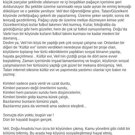
küçük parçalar şeklinde ufalanıyor ve içi boşaltılan pağaçın içerisine geri
dolduruluyor. Bu şekilde üzerine sarımsaklı veya sade ayran ile erimiş tereyağı
dökülüyor ve o şekilde yeniliyor. Veli’den öğrendiğime göre, Tatan/Güzelkent
köyünde zerfet/pağaçı şekerli de yaparlarmış. Üzerine şeker serpilir, sonra ılık
tereyağ gezdirilirmiş. Pağaçı yiyip de üzerine metiye düzmeyen kimse yok!
Güzelkent köyü kızlar futbol takımını Veli kurmuş. Kızlar, fotoğrafda da
gördüğünüz gibi hem güzeller, hem de çok iyi futbol oynuyorlarmış. Doğu’da
Varto’nun bir köyünde kızların futbol takımı kurması ne kadar medeni bir
davranış...
Dedim ya, Veli’nin köyü ile yaptığı pek çok sosyal çalışma var. Onlardan bir
diğeri de “Kültür evi” ismini verdikleri neredeyse düşsel bir proje olan,
köylülerin toplanıp her türlü etkinliklerini yaptıkları sosyal binanın yapılıp,
hayata geçirilmesi... Kültür evi, Veli’nin çizdiği proje ile dört sene evvel
başlatılmış. Zaman içerisinde inşaat tamamlanmış ve bugün, köylünün sosyal
çalışmalarının her türlüsünü yaptığı çok güzel bir mekana dönüşmüş. Veli,
Tatan internet sitesine kültür evi ve yapımında yardımcı olanlar için bakın ne
yazmış:
Kimileri sadece para verdi ve uzak durdu,
Kimileri parasını değil önerilerini sundu,
Kimileri hem parasını sundu hem düşüncelerini,
Kimileri birebir gidip kazma kürek çalıştı,
Bazılarımız bunların tümünü yaptı,
Bazılarımız para da vermedi ama sadece eleştirdi...
Sonuçta dün yoktu; bugün var !
Dün bir hayaldi bugün gerçek.
Veli, Doğu Anadolu’nun ücra bir köyünden çıkmış. Kamu yönetimi gibi ciddi bir
bölümü bitirmiş. Bu arada hep köyünü sosyalleştirmeyi hayal etmiş.